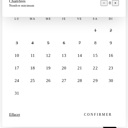
Chambres
−
0
+
Août 2026
Nombre minimum
198
hébergements
Rechercher un logement par nom
LU
MA
ME
JE
VE
SA
DI
1
2
3
4
5
6
7
8
9
10
11
12
13
14
15
16
17
18
19
20
21
22
23
24
25
26
27
28
29
30
31
Effacer
CONFIRMER