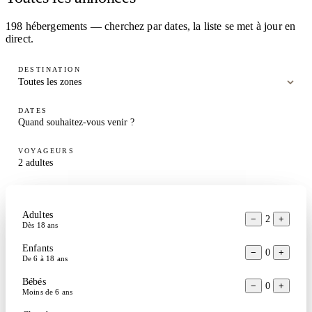
198 hébergements — cherchez par dates, la liste se met à jour en
direct.
DESTINATION
DATES
Quand souhaitez-vous venir ?
VOYAGEURS
2 adultes
Recherche des disponibilités…
Adultes
ARRIVÉE
DÉPART
−
2
+
Dès 18 ans
📶 Wi-Fi
🅿️ Parking
🎿 Ski-in/out
🏊 Piscine
Choisir
Choisir
Enfants
♨️ Sauna/jacuzzi
🐕 Animaux
⭐ Coups de cœur
−
0
+
De 6 à 18 ans
Ce week-end
Semaine prochaine
🎥 Visite 3D
Bébés
−
0
+
1 semaine en été
Noël & Nouvel An
Moins de 6 ans
Tous les filtres
0