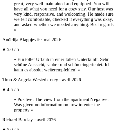
great, very well maintained and equipped. You will
have all what you need for a cozy stay. Our host was
very kind, responsive, and welcoming. He made sure
we felt comfortable, checked if everything was okay,
and asked whether we needed anything. Best regards
»
Anđelija Blagojević
· mai 2026
5.0 / 5
« Ein toller Urlaub in einer tollen Unterkunft. Sehr
schöne Aussicht, sauber und schön eingerichtet. Ich
kann es absolut weiterempfehlen! »
Timo & Angela Westerbarkey
· avril 2026
4.5 / 5
« Positive: The view from the apartment Negative:
Was given no information on how to enter the
property »
Richard Barclay
· avril 2026
5.0 / 5