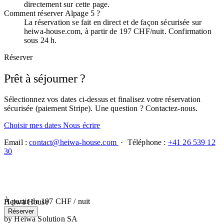
directement sur cette page.
Comment réserver Alpage 5 ?
La réservation se fait en direct et de façon sécurisée sur
heiwa-house.com, à partir de 197 CHF/nuit. Confirmation
sous 24 h.
Réserver
Prêt à séjourner ?
Sélectionnez vos dates ci-dessus et finalisez votre réservation
sécurisée (paiement Stripe). Une question ? Contactez-nous.
Choisir mes dates
Nous écrire
Email :
contact@heiwa-house.com
· Téléphone :
+41 26 539 12
30
À partir de
197 CHF
/ nuit
Heiwa House
Réserver
by Heiwa Solution SA