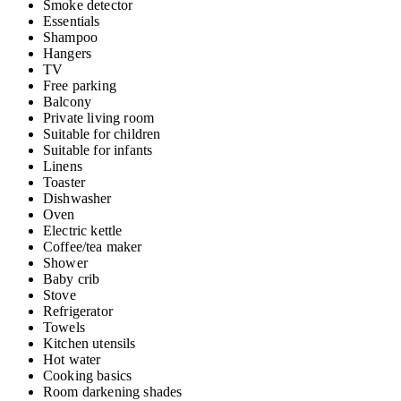
Smoke detector
Essentials
Shampoo
Hangers
TV
Free parking
Balcony
Private living room
Suitable for children
Suitable for infants
Linens
Toaster
Dishwasher
Oven
Electric kettle
Coffee/tea maker
Shower
Baby crib
Stove
Refrigerator
Towels
Kitchen utensils
Hot water
Cooking basics
Room darkening shades