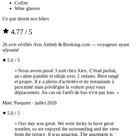
Coffee
Wine glasses
Ce que disent nos hôtes
4.77
/ 5
26
avis vérifiés
Avis Airbnb & Booking.com — voyageurs ayant
séjourné
5.0 / 5
« Nous avons passé 3 nuit chez Alex. C'était parfait,
au calme paisible et idéale avec 2 enfants. Bien rangé
et propre. Il y a pleins d'activités et de restaurants à
proximité mais privilégier la voiture pour vaux
déplacement. Au cas où l'arrêt de bus n'est pas loin. »
Marc Pasquier
· juillet 2026
5.0 / 5
« Our stay was great. We were lucky to have great
weather, so we enjoyed the surrounding and the view
from the terrace. It was amazing. The apartment is