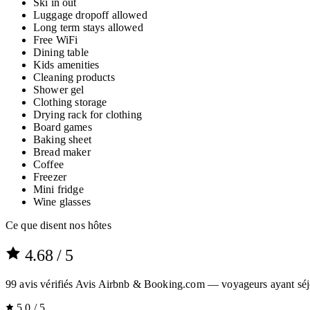
Ski in out
Luggage dropoff allowed
Long term stays allowed
Free WiFi
Dining table
Kids amenities
Cleaning products
Shower gel
Clothing storage
Drying rack for clothing
Board games
Baking sheet
Bread maker
Coffee
Freezer
Mini fridge
Wine glasses
Ce que disent nos hôtes
4.68
/ 5
99
avis vérifiés
Avis Airbnb & Booking.com — voyageurs ayant séj
5.0 / 5