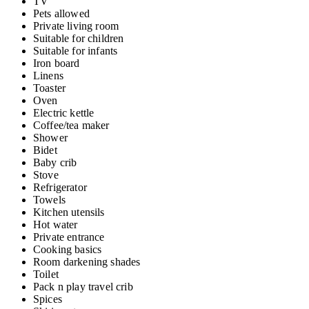
TV
Pets allowed
Private living room
Suitable for children
Suitable for infants
Iron board
Linens
Toaster
Oven
Electric kettle
Coffee/tea maker
Shower
Bidet
Baby crib
Stove
Refrigerator
Towels
Kitchen utensils
Hot water
Private entrance
Cooking basics
Room darkening shades
Toilet
Pack n play travel crib
Spices