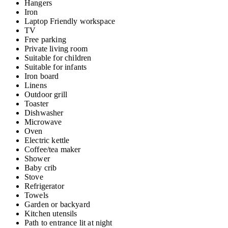
Hangers
Iron
Laptop Friendly workspace
TV
Free parking
Private living room
Suitable for children
Suitable for infants
Iron board
Linens
Outdoor grill
Toaster
Dishwasher
Microwave
Oven
Electric kettle
Coffee/tea maker
Shower
Baby crib
Stove
Refrigerator
Towels
Garden or backyard
Kitchen utensils
Path to entrance lit at night