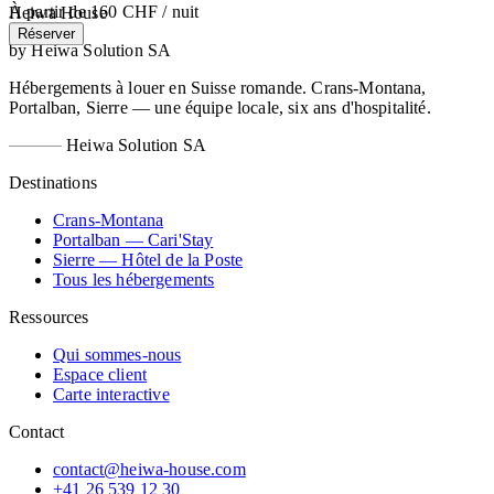
À partir de
160 CHF
/ nuit
Heiwa House
Réserver
by Heiwa Solution SA
Hébergements à louer en Suisse romande. Crans-Montana,
Portalban, Sierre — une équipe locale, six ans d'hospitalité.
Heiwa Solution SA
Destinations
Crans-Montana
Portalban — Cari'Stay
Sierre — Hôtel de la Poste
Tous les hébergements
Ressources
Qui sommes-nous
Espace client
Carte interactive
Contact
contact@heiwa-house.com
+41 26 539 12 30