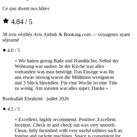
Ce que disent nos hôtes
4.84
/ 5
38
avis vérifiés
Avis Airbnb & Booking.com — voyageurs ayant
séjourné
4.0 / 5
« Wir hatten genug Bade und Handtücher. Selbst der
Wohnung war sauber. In der Küche war alles
vorhanden was man benötigt. Das Einzige was für
uns etwas stressig waren die Mülltüten wenigstens
mal 3 Stück hinstellen. Für eine Woche ist eine Tüte
zu wenig. Am sonsten war alles super. Danke »
Roohullah Ebrahimi
· juillet 2026
4.5 / 5
« Excellent, highly recommend. Positive: Excellent
location. Check in and check out was very smooth.
Clean, fully furnished with very useful utilities such as
fondue and raclette machines. Space is convenient for