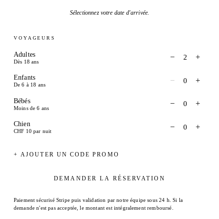
Sélectionnez votre date d'arrivée.
VOYAGEURS
Adultes
−
+
2
Dès 18 ans
Enfants
−
+
0
De 6 à 18 ans
Bébés
−
+
0
Moins de 6 ans
Chien
−
+
0
CHF 10 par nuit
+ AJOUTER UN CODE PROMO
DEMANDER LA RÉSERVATION
Paiement sécurisé Stripe puis validation par notre équipe sous 24 h. Si la
demande n'est pas acceptée, le montant est intégralement remboursé.