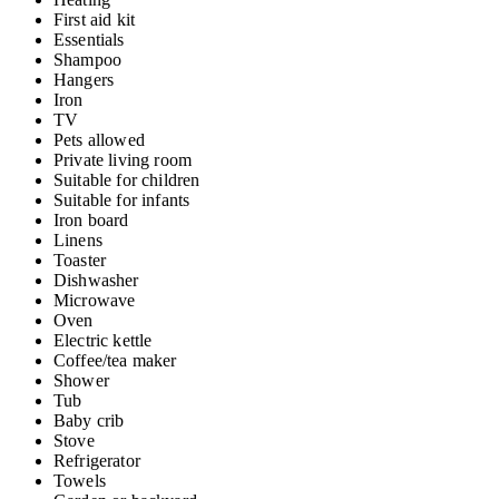
First aid kit
Essentials
Shampoo
Hangers
Iron
TV
Pets allowed
Private living room
Suitable for children
Suitable for infants
Iron board
Linens
Toaster
Dishwasher
Microwave
Oven
Electric kettle
Coffee/tea maker
Shower
Tub
Baby crib
Stove
Refrigerator
Towels