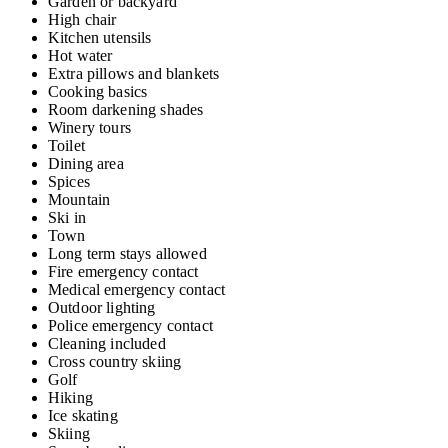
Garden or backyard
High chair
Kitchen utensils
Hot water
Extra pillows and blankets
Cooking basics
Room darkening shades
Winery tours
Toilet
Dining area
Spices
Mountain
Ski in
Town
Long term stays allowed
Fire emergency contact
Medical emergency contact
Outdoor lighting
Police emergency contact
Cleaning included
Cross country skiing
Golf
Hiking
Ice skating
Skiing