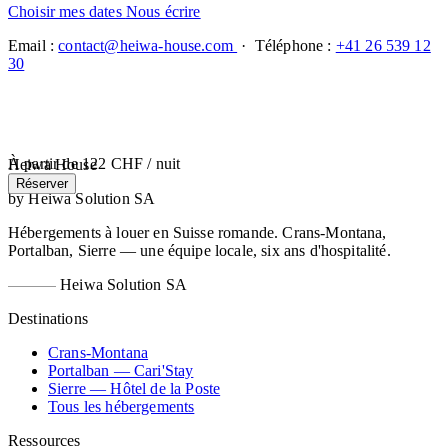
Choisir mes dates
Nous écrire
Email :
contact@heiwa-house.com
· Téléphone :
+41 26 539 12
30
À partir de
122 CHF
/ nuit
Heiwa House
Réserver
by Heiwa Solution SA
Hébergements à louer en Suisse romande. Crans-Montana,
Portalban, Sierre — une équipe locale, six ans d'hospitalité.
Heiwa Solution SA
Destinations
Crans-Montana
Portalban — Cari'Stay
Sierre — Hôtel de la Poste
Tous les hébergements
Ressources