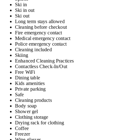
Ski in
Ski in out
Ski out
Long term stays allowed
Cleaning before checkout
Fire emergency contact
Medical emergency contact
Police emergency contact
Cleaning included
Skiing
Enhanced Cleaning Practices
Contactless Check-In/Out
Free WiFi
Dining table
Kids amenities
Private parking
Safe
Cleaning products
Body soap
Shower gel
Clothing storage
Drying rack for clothing
Coffee
Freezer
Wine glasses