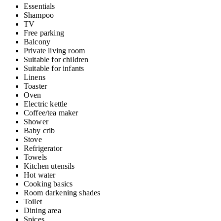
Essentials
Shampoo
TV
Free parking
Balcony
Private living room
Suitable for children
Suitable for infants
Linens
Toaster
Oven
Electric kettle
Coffee/tea maker
Shower
Baby crib
Stove
Refrigerator
Towels
Kitchen utensils
Hot water
Cooking basics
Room darkening shades
Toilet
Dining area
Spices