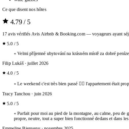
Ce que disent nos hôtes
4.79
/ 5
17
avis vérifiés
Avis Airbnb & Booking.com — voyageurs ayant séj
5.0 / 5
« Velmi příjemné ubytování na krásném místě za dobré peníze.
Filip Lukáš
· juillet 2026
4.0 / 5
« Le weekend c'est très bien passé 👍🏼 l'appartement était prop
Tracy Tanchou
· juin 2026
5.0 / 5
« Parfait pour moi au pied de la montagne, au calme, peu de g
propre, neutre, tout a super bien fonctionné dedans et dans les 
Emmeline Bienvenu
· novembre 2025