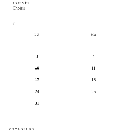
ARRIVÉE
Choisir
LU
MA
3
4
10
11
17
18
24
25
31
VOYAGEURS