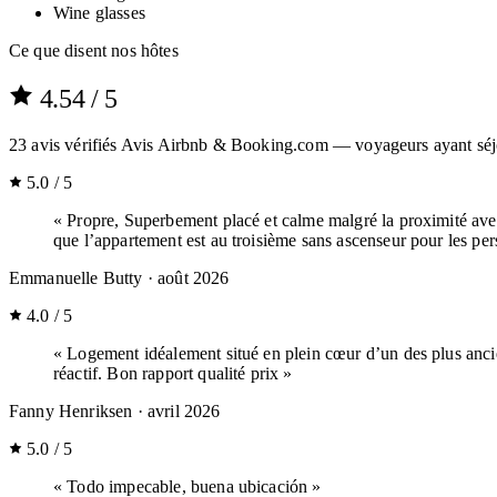
Wine glasses
Ce que disent nos hôtes
4.54
/ 5
23
avis vérifiés
Avis Airbnb & Booking.com — voyageurs ayant séj
5.0 / 5
« Propre, Superbement placé et calme malgré la proximité avec 
que l’appartement est au troisième sans ascenseur pour les pers
Emmanuelle Butty
· août 2026
4.0 / 5
« Logement idéalement situé en plein cœur d’un des plus anci
réactif. Bon rapport qualité prix »
Fanny Henriksen
· avril 2026
5.0 / 5
« Todo impecable, buena ubicación »