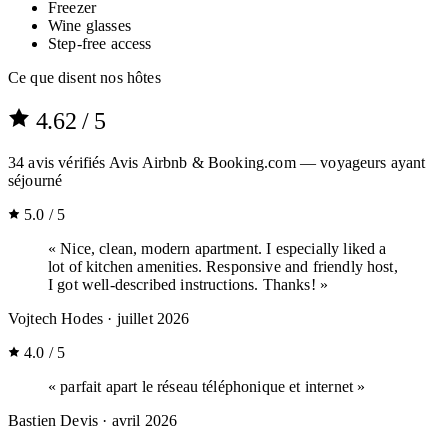
Freezer
Wine glasses
Step-free access
Ce que disent nos hôtes
4.62
/ 5
34
avis vérifiés
Avis Airbnb & Booking.com — voyageurs ayant
séjourné
5.0 / 5
« Nice, clean, modern apartment. I especially liked a
lot of kitchen amenities. Responsive and friendly host,
I got well-described instructions. Thanks! »
Vojtech Hodes
· juillet 2026
4.0 / 5
« parfait apart le réseau téléphonique et internet »
Bastien Devis
· avril 2026