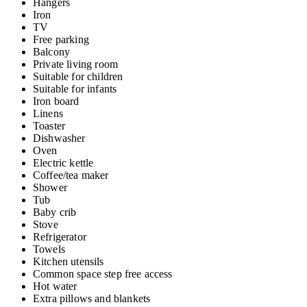
Hangers
Iron
TV
Free parking
Balcony
Private living room
Suitable for children
Suitable for infants
Iron board
Linens
Toaster
Dishwasher
Oven
Electric kettle
Coffee/tea maker
Shower
Tub
Baby crib
Stove
Refrigerator
Towels
Kitchen utensils
Common space step free access
Hot water
Extra pillows and blankets