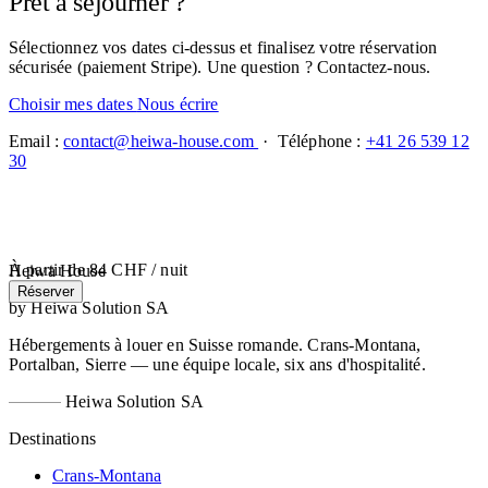
Prêt à séjourner ?
Sélectionnez vos dates ci-dessus et finalisez votre réservation
sécurisée (paiement Stripe). Une question ? Contactez-nous.
Choisir mes dates
Nous écrire
Email :
contact@heiwa-house.com
· Téléphone :
+41 26 539 12
30
À partir de
84 CHF
/ nuit
Heiwa House
Réserver
by Heiwa Solution SA
Hébergements à louer en Suisse romande. Crans-Montana,
Portalban, Sierre — une équipe locale, six ans d'hospitalité.
Heiwa Solution SA
Destinations
Crans-Montana