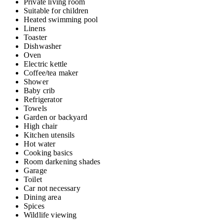
Private living room
Suitable for children
Heated swimming pool
Linens
Toaster
Dishwasher
Oven
Electric kettle
Coffee/tea maker
Shower
Baby crib
Refrigerator
Towels
Garden or backyard
High chair
Kitchen utensils
Hot water
Cooking basics
Room darkening shades
Garage
Toilet
Car not necessary
Dining area
Spices
Wildlife viewing