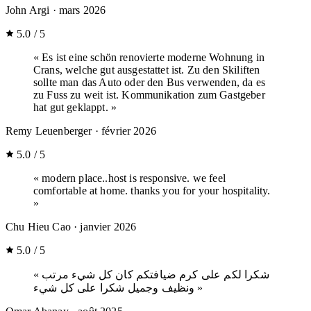
John Argi
· mars 2026
5.0 / 5
« Es ist eine schön renovierte moderne Wohnung in
Crans, welche gut ausgestattet ist. Zu den Skiliften
sollte man das Auto oder den Bus verwenden, da es
zu Fuss zu weit ist. Kommunikation zum Gastgeber
hat gut geklappt. »
Remy Leuenberger
· février 2026
5.0 / 5
« modern place..host is responsive. we feel
comfortable at home. thanks you for your hospitality.
»
Chu Hieu Cao
· janvier 2026
5.0 / 5
« شكرا لكم على كرم ضيافتكم كان كل شيء مرتب
ونظيف وجميل شكرا على كل شيء »