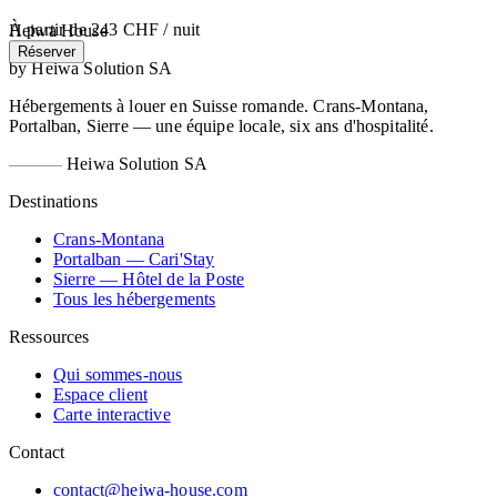
À partir de
243 CHF
/ nuit
Heiwa House
Réserver
by Heiwa Solution SA
Hébergements à louer en Suisse romande. Crans-Montana,
Portalban, Sierre — une équipe locale, six ans d'hospitalité.
Heiwa Solution SA
Destinations
Crans-Montana
Portalban — Cari'Stay
Sierre — Hôtel de la Poste
Tous les hébergements
Ressources
Qui sommes-nous
Espace client
Carte interactive
Contact
contact@heiwa-house.com