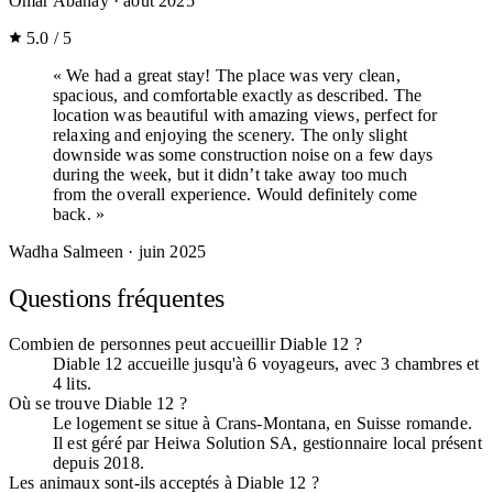
Omar Abanay
· août 2025
5.0 / 5
« We had a great stay! The place was very clean,
spacious, and comfortable exactly as described. The
location was beautiful with amazing views, perfect for
relaxing and enjoying the scenery. The only slight
downside was some construction noise on a few days
during the week, but it didn’t take away too much
from the overall experience. Would definitely come
back. »
Wadha Salmeen
· juin 2025
Questions fréquentes
Combien de personnes peut accueillir Diable 12 ?
Diable 12 accueille jusqu'à 6 voyageurs, avec 3 chambres et
4 lits.
Où se trouve Diable 12 ?
Le logement se situe à Crans-Montana, en Suisse romande.
Il est géré par Heiwa Solution SA, gestionnaire local présent
depuis 2018.
Les animaux sont-ils acceptés à Diable 12 ?