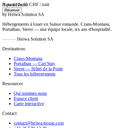
À partir de
95 CHF
/ nuit
Heiwa House
Réserver
by Heiwa Solution SA
Hébergements à louer en Suisse romande. Crans-Montana,
Portalban, Sierre — une équipe locale, six ans d'hospitalité.
Heiwa Solution SA
Destinations
Crans-Montana
Portalban — Cari'Stay
Sierre — Hôtel de la Poste
Tous les hébergements
Ressources
Qui sommes-nous
Espace client
Carte interactive
Contact
contact@heiwa-house.com