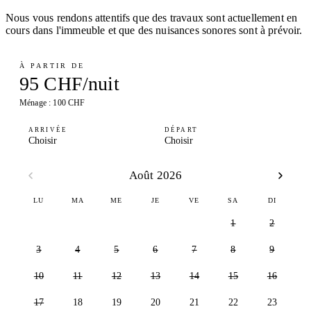
Nous vous rendons attentifs que des travaux sont actuellement en
cours dans l'immeuble et que des nuisances sonores sont à prévoir.
À PARTIR DE
95 CHF/nuit
Ménage : 100 CHF
ARRIVÉE
DÉPART
Choisir
Choisir
Août 2026
LU
MA
ME
JE
VE
SA
DI
1
2
3
4
5
6
7
8
9
10
11
12
13
14
15
16
17
18
19
20
21
22
23