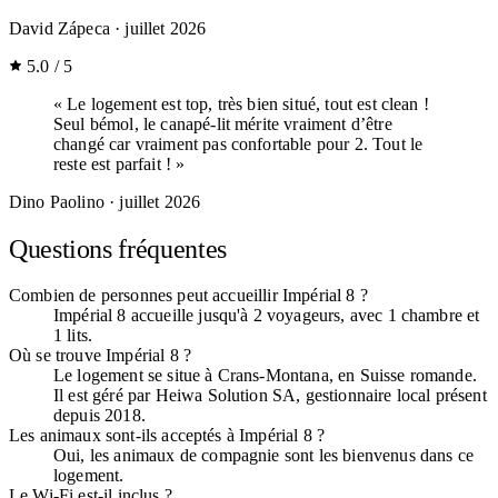
David Zápeca
· juillet 2026
5.0 / 5
« Le logement est top, très bien situé, tout est clean !
Seul bémol, le canapé-lit mérite vraiment d’être
changé car vraiment pas confortable pour 2. Tout le
reste est parfait ! »
Dino Paolino
· juillet 2026
Questions fréquentes
Combien de personnes peut accueillir Impérial 8 ?
Impérial 8 accueille jusqu'à 2 voyageurs, avec 1 chambre et
1 lits.
Où se trouve Impérial 8 ?
Le logement se situe à Crans-Montana, en Suisse romande.
Il est géré par Heiwa Solution SA, gestionnaire local présent
depuis 2018.
Les animaux sont-ils acceptés à Impérial 8 ?
Oui, les animaux de compagnie sont les bienvenus dans ce
logement.
Le Wi-Fi est-il inclus ?