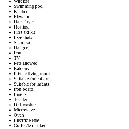
Wireless
Swimming pool
Kitchen
Elevator
Hair Dryer
Heating
First aid kit
Essentials
Shampoo
Hangers
Iron
TV
Pets allowed
Balcony
Private living room
Suitable for children
Suitable for infants
Iron board
Linens
Toaster
Dishwasher
Microwave
Oven
Electric kettle
Coffee/tea maker