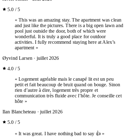
5.0 / 5
« This was an amazing stay. The apartment was clean
and just like the pictures. There is a big open lawn and
pool just outside the door, both of which were
wonderful. It is truly a good place for outdoor
activities. I fully recommend staying here at Alex’s
apartment »
Øyvind Larsen
· juillet 2026
4.0 / 5
« Logement agréable mais le canapé lit est un peu
petit et fait beaucoup de bruit quand on bouge. Sinon
rien d’autre à dire, logement très propre et
communication très fluide avec l’hôte. Je conseille cet
hôte »
Ilan Blancheteau
· juillet 2026
5.0 / 5
« It was great. I have nothing bad to say 👍 »