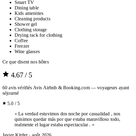
Smart TV
Dining table
Kids amenities
Cleaning products
Shower gel
Clothing storage
Drying rack for clothing
Coffee
Freezer
Wine glasses
Ce que disent nos hôtes
4.67
/ 5
60
avis vérifiés
Avis Airbnb & Booking.com — voyageurs ayant
séjourné
5.0 / 5
« La verdad estuvimos dos noche por casualidad , nos
quisimos quedar más por que estaba maravilloso todo,
realmente el lugar estaba espectacular . »
Javier Kittler
· août 2026