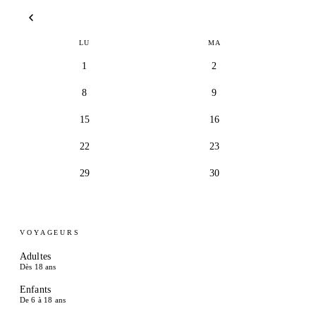
LU
MA
1
2
8
9
15
16
22
23
29
30
VOYAGEURS
Adultes
Dès 18 ans
Enfants
De 6 à 18 ans