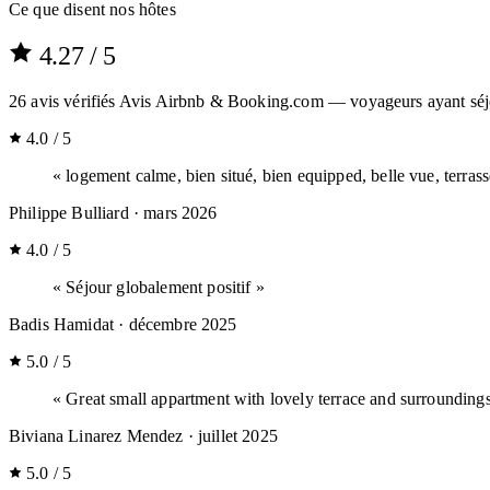
Ce que disent nos hôtes
4.27
/ 5
26
avis vérifiés
Avis Airbnb & Booking.com — voyageurs ayant séj
4.0 / 5
« logement calme, bien situé, bien equipped, belle vue, terrass
Philippe Bulliard
· mars 2026
4.0 / 5
« Séjour globalement positif »
Badis Hamidat
· décembre 2025
5.0 / 5
« Great small appartment with lovely terrace and surroundings
Biviana Linarez Mendez
· juillet 2025
5.0 / 5