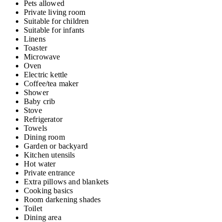
Pets allowed
Private living room
Suitable for children
Suitable for infants
Linens
Toaster
Microwave
Oven
Electric kettle
Coffee/tea maker
Shower
Baby crib
Stove
Refrigerator
Towels
Dining room
Garden or backyard
Kitchen utensils
Hot water
Private entrance
Extra pillows and blankets
Cooking basics
Room darkening shades
Toilet
Dining area